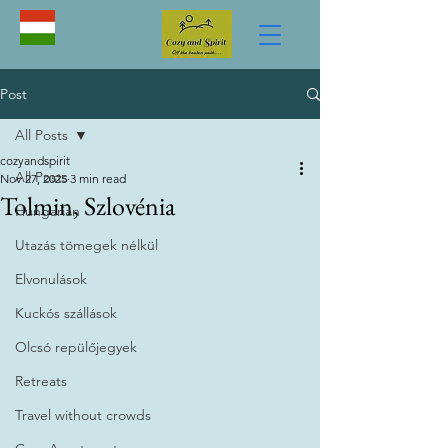
Post
All Posts
cozyandspirit
All Posts
Nov 27, 2025
3 min read
Tolmin, Szlovénia
Hungarian
Utazás tömegek nélkül
Elvonulások
Kuckós szállások
Olcsó repülőjegyek
Retreats
Travel without crowds