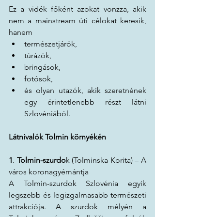
Ez a vidék főként azokat vonzza, akik 
nem a mainstream úti célokat keresik, 
hanem
természetjárók,
túrázók,
bringások,
fotósok,
és olyan utazók, akik szeretnének 
egy érintetlenebb részt látni 
Szlovéniából.
Látnivalók Tolmin környékén
1
. 
Tolmin-szurdo
k (Tolminska Korita) – A 
város koronagyémántja
A Tolmin-szurdok Szlovénia egyik 
legszebb és legizgalmasabb természeti 
attrakciója. A szurdok mélyén a 