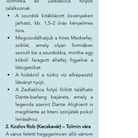
Tolminka és Zadlaščica folyók 
találkoznak.
A szurdok kitáblázott ösvényeken 
járható, kb. 1,5–2 órás kényelmes 
túra.
Megcsodálhatjuk a híres Medvefej-
sziklát, amely olyan formában 
szorult be a szurdokba, mintha egy 
kőből faragott állatfej figyelné a 
látogatókat.
A hídakról a türkiz víz elképesztő 
látványt nyújt.
A Zadlaščica folyó fölött található 
Dante-barlang bejárata, amely a 
legenda szerint Dante Alighierit is 
megihlette az Isteni színjáték pokol 
leírásához.
2. Kozlov Rob (Kecskevár) – Tolmin vára
A város feletti hegygerincen álló várrom 