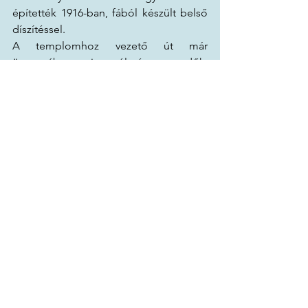
építették 1916-ban, fából készült belső 
díszítéssel.
A templomhoz vezető út már 
önmagában is élmény: erdők, 
hegyoldalak és eldugott kilátópontok 
váltakoznak.
5. Soča-völgy
 – a vízi sportok mekkája
Tolmin ideális kiindulópont raftinghoz, 
canyoninghoz és kajakozáshoz. A 
völgyben több szervező is működik, 
akik biztonságos és izgalmas túrákat 
kínálnak.
6. Planina Polog és Polog-völgy
A túrázók kedvence. Egy vadregényes 
völgy a Tolminka forrásához vezető 
úton, ahol pásztorszállások, rétek és 
kristálytiszta patakok kísérik a 
kirándulót.