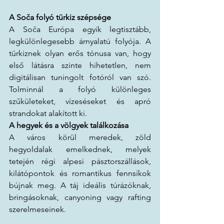
A Soča folyó türkiz szépsége
A Soča Európa egyik legtisztább, 
legkülönlegesebb árnyalatú folyója. A 
türkiznek olyan erős tónusa van, hogy 
első látásra szinte hihetetlen, nem 
digitálisan tuningolt fotóról van szó. 
Tolminnál a folyó különleges 
szűkületeket, vízeséseket és apró 
strandokat alakított ki.
A hegyek és a völgyek találkozása
A város körül meredek, zöld 
hegyoldalak emelkednek, melyek 
tetején régi alpesi pásztorszállások, 
kilátópontok és romantikus fennsíkok 
bújnak meg. A táj ideális túrázóknak, 
bringásoknak, canyoning vagy rafting 
szerelmeseinek.