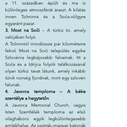
a 11. században épült és ma is 
különleges atmoszférát áraszt. A kilátás 
innen Tolminra és a Soča-völgyre 
egyaránt pazar.
3. Most na Soči
 – A türkiz tó, amely 
valójában folyó
A Tolmintól mindössze pár kilométerre 
fekvő Most na Soči település egyike 
Szlovénia legbájosabb falvainak. Itt a 
Soča és a Idrijca folyók találkozásánál 
olyan türkiz tavat látunk, amely inkább 
tűnik norvég fjordnak, mint egy szlovén 
falunak.
4. Javorca temploma – A béke 
szentélye a hegytetőn
A Javorca Memorial Church, vagyis 
Isten Szentlélek temploma az első 
világháború egyik legkülönlegesebb 
emlékhelye. Az osztrák–magyar katonák 