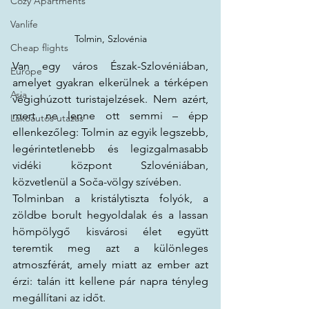
Cozy Apartments
Vanlife
Tolmin, Szlovénia
Cheap flights
Van egy város Észak-Szlovéniában, 
Europe
amelyet gyakran elkerülnek a térképen 
Asia
végighúzott turistajelzések. Nem azért, 
mert ne lenne ott semmi – épp 
Lakóautós utazás
ellenkezőleg: Tolmin az egyik legszebb, 
legérintetlenebb és legizgalmasabb 
vidéki központ Szlovéniában, 
közvetlenül a Soča-völgy szívében. 
Tolminban a kristálytiszta folyók, a 
zöldbe borult hegyoldalak és a lassan 
hömpölygő kisvárosi élet együtt 
teremtik meg azt a különleges 
atmoszférát, amely miatt az ember azt 
érzi: talán itt kellene pár napra tényleg 
megállítani az időt.