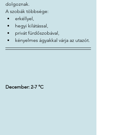
dolgoznak.
A szobák többsége:
erkéllyel,
hegyi kilátással,
privát fürdőszobával,
kényelmes ágyakkal várja az utazót.
December: 2-7 
°C