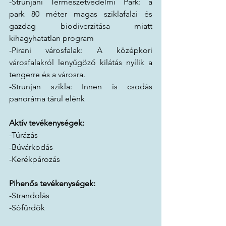
-Strunjani Természetvédelmi Park: a 
park 80 méter magas sziklafalai és 
gazdag biodiverzitása miatt 
kihagyhatatlan program
-Pirani városfalak: A középkori 
városfalakról lenyűgöző kilátás nyílik a 
tengerre és a városra.
-Strunjan szikla: Innen is csodás 
panoráma tárul elénk
Aktív tevékenységek:
-Túrázás
-Búvárkodás
-Kerékpározás
Pihenős tevékenységek:
-Strandolás
-Sófürdők