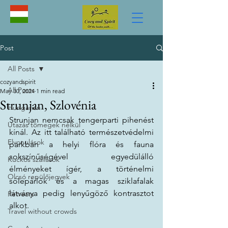
Post
All Posts
cozyandspirit
All Posts
May 30, 2024
1 min read
Strunjan, Szlovénia
Hungarian
Strunjan nemcsak tengerparti pihenést 
Utazás tömegek nélkül
kínál. Az itt található természetvédelmi 
Elvonulások
parkban a helyi flóra és fauna 
sokszínűségével egyedülálló 
Kuckós szállások
élményeket ígér, a történelmi 
Olcsó repülőjegyek
sólepárlók és a magas sziklafalak 
látványa pedig lenyűgöző kontrasztot 
Retreats
alkot.
Travel without crowds