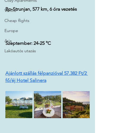
Cozy Apartments
Bp-Strunjan, 577 km, 6 óra vezetés
Vanlife
Cheap flights
Europe
Asia
Szeptember: 24-25 °C
Lakóautós utazás
Ajánlott szállás félpanzióval 57.382 Ft/2 
fő/éj Hotel Salinera