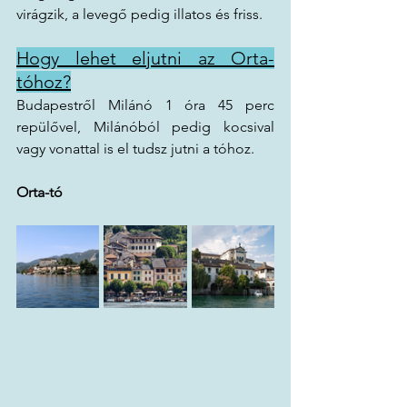
virágzik, a levegő pedig illatos és friss.
Hogy lehet eljutni az Orta-
tóhoz?
Budapestről Milánó 1 óra 45 perc 
repülővel, Milánóból pedig kocsival 
vagy vonattal is el tudsz jutni a tóhoz. 
Orta-tó