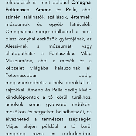
települések is, mint például 
Omegna
, 
Pettenasco
, 
Ameno
 és 
Pella
, ahol 
szintén találhatók szállások, éttermek, 
múzeumok és egyéb látnivalók. 
Omegnában megcsodálhatod a híres 
olasz konyhai eszközök gyártójának, az 
Alessi-nek a múzeumát, vagy 
ellátogathatsz a Fantasztikus Világ 
Múzeumába, ahol a mesék és a 
képzelet világába kalauzolnak el. 
Pettenascoban pedig 
megismerkedhetsz a helyi borokkal és 
sajtokkal. Ameno és Pella pedig kiváló 
kiindulópontok a tó körüli túrákhoz, 
amelyek során gyönyörű erdőkön, 
mezőkön és hegyeken haladhatsz át, és 
élvezheted a természet szépségét. 
Május elején például a tó körül 
rengeteg rózsa és rododendron 