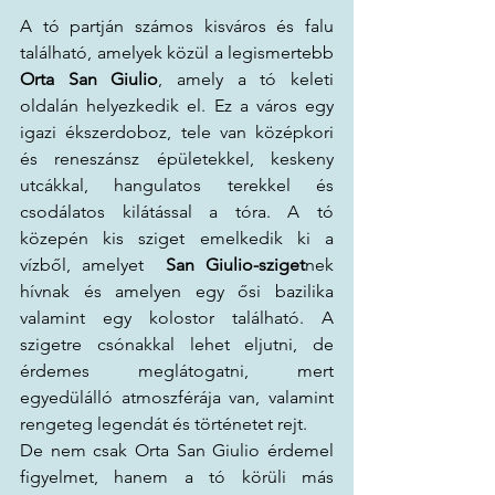
A tó partján számos kisváros és falu 
található, amelyek közül a legismertebb 
Orta San Giulio
, amely a tó keleti 
oldalán helyezkedik el. Ez a város egy 
igazi ékszerdoboz, tele van középkori 
és reneszánsz épületekkel, keskeny 
utcákkal, hangulatos terekkel és 
csodálatos kilátással a tóra. A tó 
közepén kis sziget emelkedik ki a 
vízből, amelyet  
San Giulio-sziget
nek 
hívnak és amelyen egy ősi bazilika 
valamint egy kolostor található. A 
szigetre csónakkal lehet eljutni, de 
érdemes meglátogatni, mert 
egyedülálló atmoszférája van, valamint 
rengeteg legendát és történetet rejt.
De nem csak Orta San Giulio érdemel 
figyelmet, hanem a tó körüli más 