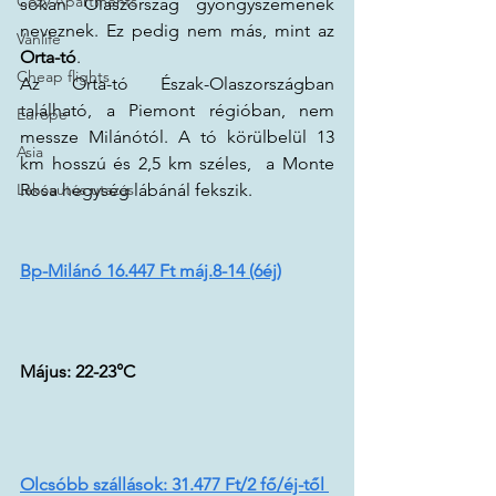
Cozy Apartments
sokan Olaszország gyöngyszemének 
neveznek. Ez pedig nem más, mint az 
Vanlife
Orta-tó
.
Cheap flights
Az Orta-tó Észak-Olaszországban 
található, a Piemont régióban, nem 
Europe
messze Milánótól. A tó körülbelül 13 
Asia
km hosszú és 2,5 km széles,  a Monte 
Lakóautós utazás
Rosa hegység lábánál fekszik.
Bp-Milánó 16.447 Ft máj.8-14 (6éj)
Május: 22-23°C 
Olcsóbb szállások: 31.477 Ft/2 fő/éj-től 