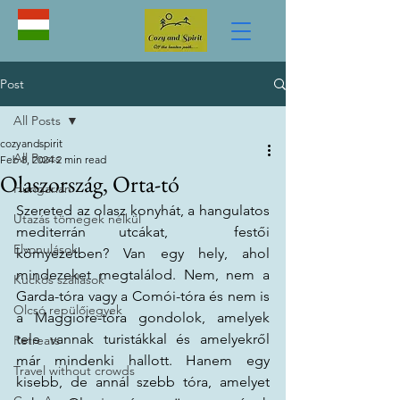
Post
All Posts
cozyandspirit
All Posts
Feb 8, 2024
2 min read
Olaszország, Orta-tó
Hungarian
Szereted az olasz konyhát, a hangulatos 
Utazás tömegek nélkül
mediterrán utcákat,  festői 
Elvonulások
környezetben? Van egy hely, ahol 
mindezeket megtalálod. Nem, nem a 
Kuckós szállások
Garda-tóra vagy a Comói-tóra és nem is 
Olcsó repülőjegyek
a Maggiore-tóra gondolok, amelyek 
tele vannak turistákkal és amelyekről 
Retreats
már mindenki hallott. Hanem egy 
Travel without crowds
kisebb, de annál szebb tóra, amelyet 