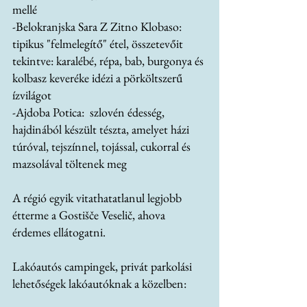
mellé
-Belokranjska Sara Z Zitno Klobaso: 
tipikus "felmelegítő" étel, összetevőit 
tekintve: karalébé, répa, bab, burgonya és 
kolbasz keveréke idézi a pörköltszerű 
ízvilágot
-Ajdoba Potica:  szlovén édesség, 
hajdinából készült tészta, amelyet házi 
túróval, tejszínnel, tojással, cukorral és 
mazsolával töltenek meg
A régió egyik vitathatatlanul legjobb 
étterme a Gostišče Veselič, ahova 
érdemes ellátogatni.
Lakóautós campingek, privát parkolási 
lehetőségek lakóautóknak a közelben: