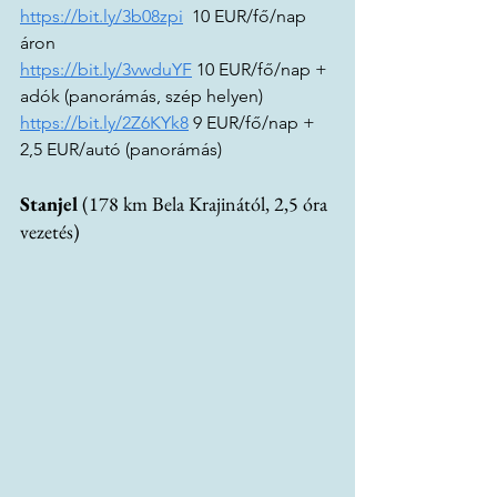
https://bit.ly/3b08zpi
  10 EUR/fő/nap 
áron
https://bit.ly/3vwduYF
 10 EUR/fő/nap + 
adók (panorámás, szép helyen)
https://bit.ly/2Z6KYk8
 9 EUR/fő/nap + 
2,5 EUR/autó (panorámás)
Stanjel
 (178 km Bela Krajinától, 2,5 óra 
vezetés)