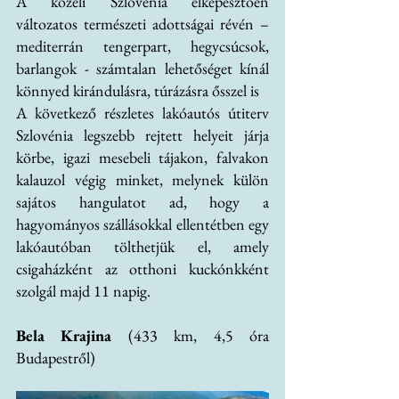
A közeli Szlovénia elképesztően 
változatos természeti adottságai révén – 
mediterrán tengerpart, hegycsúcsok, 
barlangok - számtalan lehetőséget kínál 
könnyed kirándulásra, túrázásra ősszel is
A következő részletes lakóautós útiterv 
Szlovénia legszebb rejtett helyeit járja 
körbe, igazi mesebeli tájakon, falvakon 
kalauzol végig minket, melynek külön 
sajátos hangulatot ad, hogy a 
hagyományos szállásokkal ellentétben egy 
lakóautóban tölthetjük el, amely 
csigaházként az otthoni kuckónkként 
szolgál majd 11 napig. 
Bela Krajina 
(433 km, 4,5 óra 
Budapestről)