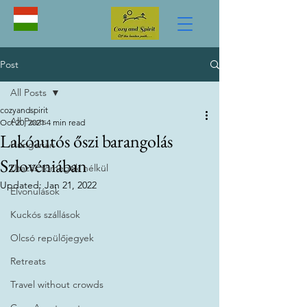
Post
All Posts
cozyandspirit
All Posts
Oct 20, 2021
4 min read
Lakóautós őszi barangolás
Hungarian
Szlovéniában
Utazás tömegek nélkül
Updated:
Jan 21, 2022
Elvonulások
Kuckós szállások
Olcsó repülőjegyek
Retreats
Travel without crowds