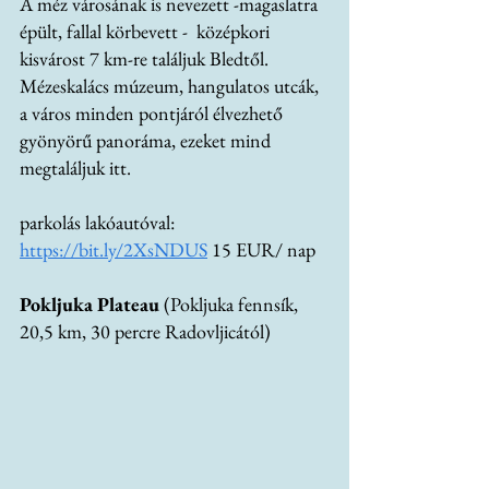
A méz városának is nevezett -magaslatra 
épült, fallal körbevett -  középkori 
kisvárost 7 km-re találjuk Bledtől. 
Mézeskalács múzeum, hangulatos utcák, 
a város minden pontjáról élvezhető 
gyönyörű panoráma, ezeket mind 
megtaláljuk itt. 
parkolás lakóautóval:
https://bit.ly/2XsNDUS
 15 EUR/ nap
Pokljuka Plateau 
(Pokljuka fennsík, 
20,5 km, 30 percre Radovljicától)