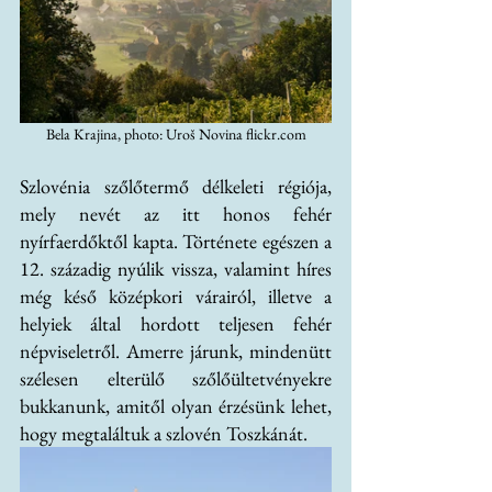
Bela Krajina, photo: Uroš Novina flickr.com
Szlovénia szőlőtermő délkeleti régiója, 
mely nevét az itt honos fehér 
nyírfaerdőktől kapta. Története egészen a 
12. századig nyúlik vissza, valamint híres 
még késő középkori várairól, illetve a 
helyiek által hordott teljesen fehér 
népviseletről. Amerre járunk, mindenütt 
szélesen elterülő szőlőültetvényekre 
bukkanunk, amitől olyan érzésünk lehet, 
hogy megtaláltuk a szlovén Toszkánát.