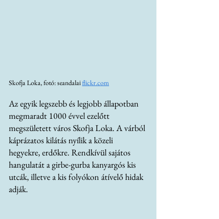
Skofja Loka, fotó: seandalai 
flickr.com
Az egyik legszebb és legjobb állapotban 
megmaradt 1000 évvel ezelőtt 
megszületett város Skofja Loka. A várból 
káprázatos kilátás nyílik a közeli 
hegyekre, erdőkre. Rendkívül sajátos  
hangulatát a girbe-gurba kanyargós kis 
utcák, illetve a kis folyókon átívelő hidak 
adják.