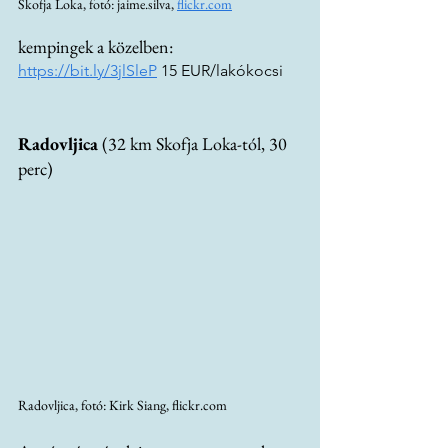
Skofja Loka, fotó: jaime.silva, 
flickr.com
kempingek a közelben:
https://bit.ly/3jlSleP
 15 EUR/lakókocsi
Radovljica 
(32 km Skofja Loka-tól, 30 
perc)
Radovljica, fotó: Kirk Siang, flickr.com