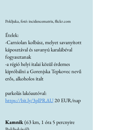
Pokljuka, fotó: incidencematrix, flickr.com
Ételek:
-Carniolan kolbász, melyet savanyított 
káposztával és savanyú karalábéval 
fogyasztanak
-a régió helyi italai közül érdemes 
kipróbálni a Gorenjska Tepkovec nevű 
erős, alkoholos italt
parkolás lakóautóval:
https://bit.ly/3plPRAU
 20 EUR/nap
Kamnik 
(63 km, 1 óra 5 percnyire 
Pokljukától)