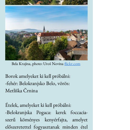
Bela Krajina, photo: Uroš Novina 
flickr.com
Borok amelyeket ki kell próbálni: 
-fehér: Belokranjsko Belo, vörös: 
Metliška Črnina
Ételek, amelyeket ki kell próbálni:
-Belokranjska Pogaca: kerek foccacia-
szerű köményes kenyérfajta, amelyet 
előszeretettel fogyasztanak minden étel 