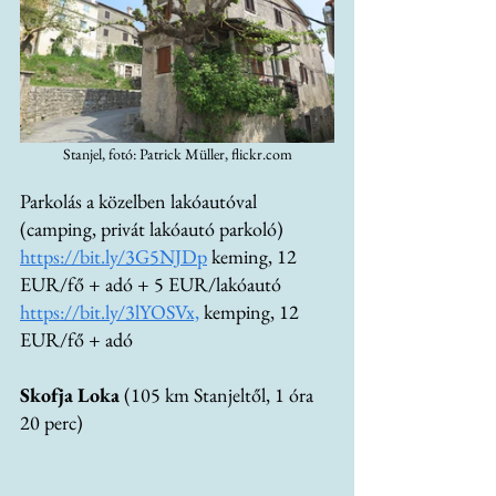
Stanjel, fotó: Patrick Müller, flickr.com
Parkolás a közelben lakóautóval 
(camping, privát lakóautó parkoló)
https://bit.ly/3G5NJDp
 keming, 12 
EUR/fő + adó + 5 EUR/lakóautó
https://bit.ly/3lYOSVx,
 kemping, 12 
EUR/fő + adó
Skofja Loka 
(105 km Stanjeltől, 1 óra 
20 perc)