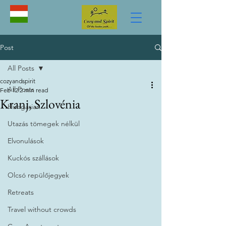
Post
All Posts
cozyandspirit
All Posts
Feb 12
2 min read
Kranj, Szlovénia
Hungarian
Utazás tömegek nélkül
Elvonulások
Kuckós szállások
Olcsó repülőjegyek
Retreats
Travel without crowds