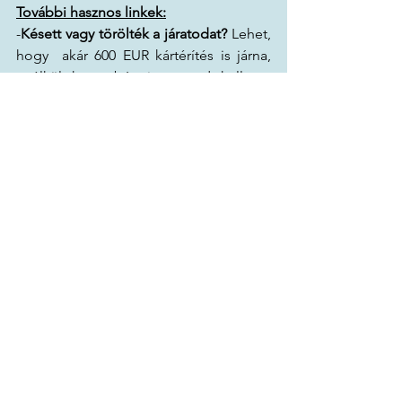
További hasznos linkek:
-
Késett vagy törölték a járatodat?
 Lehet, 
hogy  akár 600 EUR kártérítés is járna, 
anélkül hogy bármit tenned kellene, 
az
 Airhelp
 mindent intéz helyetted. 
Részletekért kattints a 
linkre.
-
Próbáld ki a GetYourGuide-ot
, ahol a 
világ legjobb programjai és helyi 
élményei várnak, megbízható 
értékelésekkel, rugalmas online 
foglalással és rengeteg különleges 
túrával. Részletekért kattints a 
linkre.
-
Utazol és sokszor csatlakozol nyilvános 
wifire?
 Ne kockáztass. A 
NordVPN
 védi 
az adataidat, titkosítja a kapcsolatod és 
külföldről is eléred a megszokott 
oldalakat. Részletekért kattints a 
linkre
.