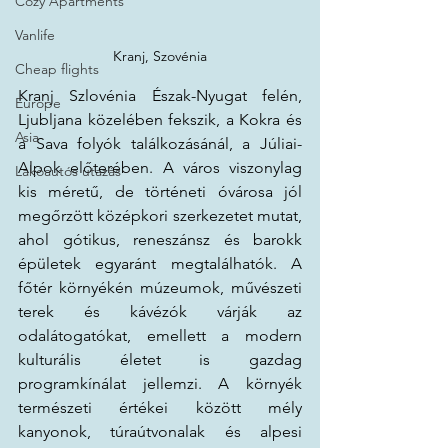
Cozy Apartments
Vanlife
Kranj, Szovénia
Cheap flights
Kranj Szlovénia Észak-Nyugat felén, 
Europe
Ljubljana közelében fekszik, a Kokra és 
Asia
a Sava folyók találkozásánál, a Júliai-
Alpok előterében. A város viszonylag 
Lakóautós utazás
kis méretű, de történeti óvárosa jól 
megőrzött középkori szerkezetet mutat, 
ahol gótikus, reneszánsz és barokk 
épületek egyaránt megtalálhatók. A 
főtér környékén múzeumok, művészeti 
terek és kávézók várják az 
odalátogatókat, emellett a modern 
kulturális életet is gazdag 
programkínálat jellemzi. A környék 
természeti értékei között mély 
kanyonok, túraútvonalak és alpesi 