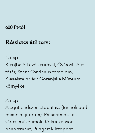
600 Ft-tól
Részletes úti terv:
1. nap
Kranjba érkezés autóval, Óvárosi séta: 
főtér, Szent Cantianus templom, 
Kieselstein vár / Gorenjska Múzeum 
környéke
2. nap
Alagútrendszer látogatása (tunneli pod 
mestnim jedrom), Prešeren ház és 
városi múzeumok, Kokra-kanyon 
panorámaút, Pungert kilátópont