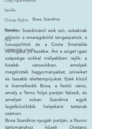
Cozy Apartments
Vanlife
Bosa, Szardínia
Cheap flights
Europe
Amikor Szardíniáról esik szó, sokaknak 
először a smaragdzöld tengerpartok, a 
Asia
luxusjachtok és a Costa Smeralda 
Lakóautós utazás
csillogása jut eszébe. Ám a sziget igazi 
szépsége sokkal mélyebben rejlik: a 
kisebb városokban, amelyek 
megőrizték hagyományaikat, színeiket 
és lassabb élettempójukat. Ezek közül 
is kiemelkedik Bosa, a festői város, 
amely a Temo folyó partján fekszik, és 
amelyet sokan Szardínia egyik 
legelbűvölőbb helyeként tartanak 
számon.
Bosa Szardínia nyugati partján, a Nuoro 
tartományhoz közeli Oristano 