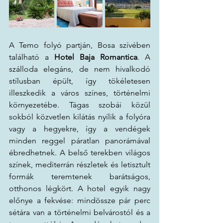
A Temo folyó partján, Bosa szívében 
található a 
Hotel Baja Romantica
. A 
szálloda elegáns, de nem hivalkodó 
stílusban épült, így tökéletesen 
illeszkedik a város színes, történelmi 
környezetébe. Tágas szobái közül 
sokból közvetlen kilátás nyílik a folyóra 
vagy a hegyekre, így a vendégek 
minden reggel páratlan panorámával 
ébredhetnek. A belső terekben világos 
színek, mediterrán részletek és letisztult 
formák teremtenek barátságos, 
otthonos légkört. A hotel egyik nagy 
előnye a fekvése: mindössze pár perc 
sétára van a történelmi belvárostól és a 