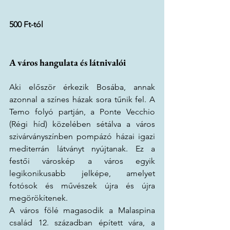
500 Ft-tól
A város hangulata és látnivalói
Aki először érkezik Bosába, annak 
azonnal a színes házak sora tűnik fel. A 
Temo folyó partján, a Ponte Vecchio 
(Régi híd) közelében sétálva a város 
szivárványszínben pompázó házai igazi 
mediterrán látványt nyújtanak. Ez a 
festői városkép a város egyik 
legikonikusabb jelképe, amelyet 
fotósok és művészek újra és újra 
megörökítenek.
A város fölé magasodik a Malaspina 
család 12. században épített vára, a 