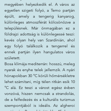
megyében helyezkedik el. A város az 
egyetlen szigeti folyó, a Temo partján 
épült, amely a tengerig kanyarog, 
különleges atmoszférát kölcsönözve a 
településnek. Már önmagában ez a 
földrajzi adottság is különlegessé teszi: 
kevés olyan hely van Szardínián, ahol 
egy folyó találkozik a tengerrel és 
ennek partján ilyen hangulatos város 
született.
Bosa klímája mediterrán: hosszú, meleg 
nyarak és enyhe telek jellemzik. A nyári 
hónapokban 30 °C körüli hőmérsékletre 
lehet számítani, míg télen ritkán esik 10 
°C alá. Ez teszi a várost egész évben 
vonzóvá, hiszen nemcsak a strandolás, 
de a felfedezés és a kulturális turizmus 
szempontjából is ideális. Az algheroi 