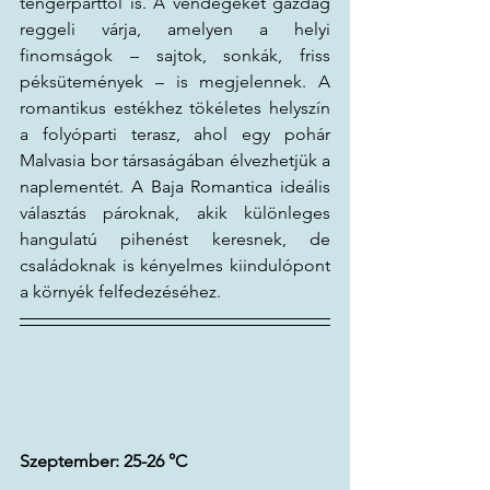
tengerparttól is. A vendégeket gazdag 
reggeli várja, amelyen a helyi 
finomságok – sajtok, sonkák, friss 
péksütemények – is megjelennek. A 
romantikus estékhez tökéletes helyszín 
a folyóparti terasz, ahol egy pohár 
Malvasia bor társaságában élvezhetjük a 
naplementét. A Baja Romantica ideális 
választás pároknak, akik különleges 
hangulatú pihenést keresnek, de 
családoknak is kényelmes kiindulópont 
a környék felfedezéséhez.
Szeptember: 25-26 
°C