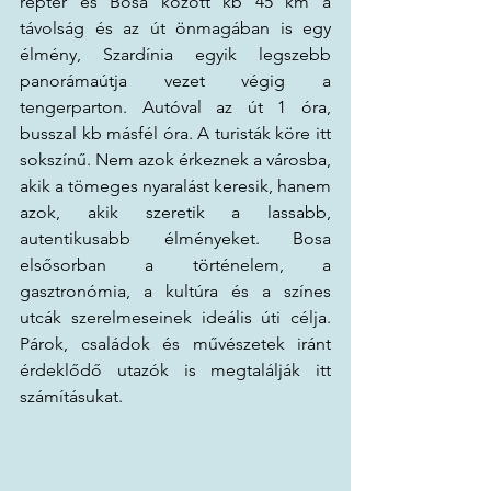
reptér és Bosa között kb 45 km a 
távolság és az út önmagában is egy 
élmény, Szardínia egyik legszebb 
panorámaútja vezet végig a 
tengerparton. Autóval az út 1 óra, 
busszal kb másfél óra. A turisták köre itt 
sokszínű. Nem azok érkeznek a városba, 
akik a tömeges nyaralást keresik, hanem 
azok, akik szeretik a lassabb, 
autentikusabb élményeket. Bosa 
elsősorban a történelem, a 
gasztronómia, a kultúra és a színes 
utcák szerelmeseinek ideális úti célja. 
Párok, családok és művészetek iránt 
érdeklődő utazók is megtalálják itt 
számításukat.