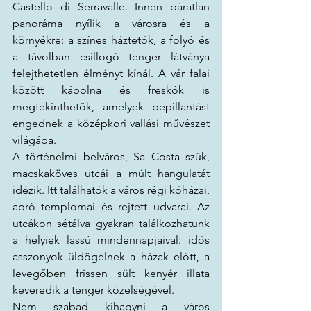
Castello di Serravalle. Innen páratlan 
panoráma nyílik a városra és a 
környékre: a színes háztetők, a folyó és 
a távolban csillogó tenger látványa 
felejthetetlen élményt kínál. A vár falai 
között kápolna és freskók is 
megtekinthetők, amelyek bepillantást 
engednek a középkori vallási művészet 
világába.
A történelmi belváros, Sa Costa szűk, 
macskaköves utcái a múlt hangulatát 
idézik. Itt találhatók a város régi kőházai, 
apró templomai és rejtett udvarai. Az 
utcákon sétálva gyakran találkozhatunk 
a helyiek lassú mindennapjaival: idős 
asszonyok üldögélnek a házak előtt, a 
levegőben frissen sült kenyér illata 
keveredik a tenger közelségével.
Nem szabad kihagyni a város 