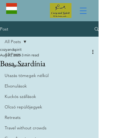
Post
All Posts
cozyandspirit
All Posts
Aug 20, 2025
3 min read
Bosa, Szardínia
Hungarian
Utazás tömegek nélkül
Elvonulások
Kuckós szállások
Olcsó repülőjegyek
Retreats
Travel without crowds