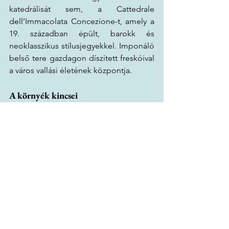
katedrálisát sem, a Cattedrale 
dell’Immacolata Concezione-t, amely a 
19. században épült, barokk és 
neoklasszikus stílusjegyekkel. Imponáló 
belső tere gazdagon díszített freskóival 
a város vallási életének központja.
A környék kincsei
Bosa nemcsak városi élményeket kínál, 
hanem természeti csodákat is. Néhány 
kilométerre a várostól található Bosa 
Marina, amely hosszú, homokos 
tengerpartjával várja a látogatókat. A 
partszakasz különösen családbarát, 
mivel sekély vize biztonságos fürdőzést 
kínál.
A természetkedvelők számára igazi 