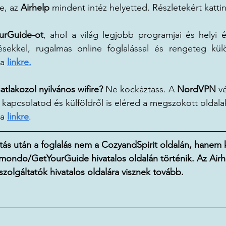
e, az
 Airhelp
 mindent intéz helyetted. Részletekért kattin
urGuide-ot
, ahol a világ legjobb programjai és helyi é
sekkel, rugalmas online foglalással és rengeteg külön
a 
linkre.
atlakozol nyilvános wifire?
 Ne kockáztass. A 
NordVPN
 v
 a kapcsolatod és külföldről is eléred a megszokott oldala
a 
linkre
.
ntás után a foglalás nem a CozyandSpirit oldalán, hanem 
ondo/GetYourGuide hivatalos oldalán történik. Az Airh
zolgáltatók hivatalos oldalára visznek tovább. 