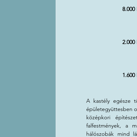
8.000 
2.000 
1.600 
A kastély egésze t
épületegyüttesben ol
középkori építész
falfestmények, a m
hálószobák mind lá