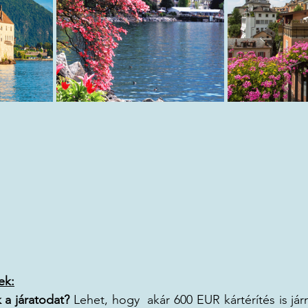
ek:
 a járatodat?
 Lehet, hogy  akár 600 EUR kártérítés is jár