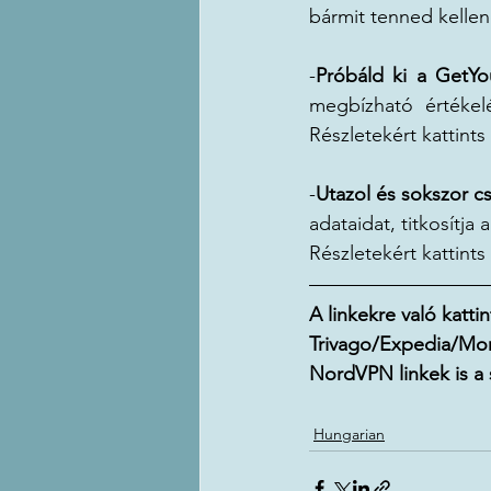
bármit tenned kellen
-
Próbáld ki a GetYo
megbízható értékelé
Részletekért kattints 
-
Utazol és sokszor cs
adataidat, titkosítja
Részletekért kattints 
A linkekre való katti
Trivago/Expedia/Mom
NordVPN linkek is a s
Hungarian