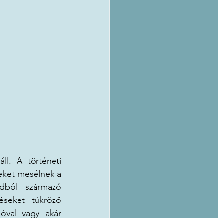
l. A történeti 
eket mesélnek a 
dból származó 
seket tükröző 
óval vagy akár 