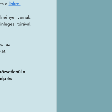
ts a 
linkre.
lményei várnak, 
leges túrával. 
édi az 
kat. 
közvetlenül a 
elp és 