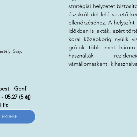
stratégiai helyzetet biztosít
északról dél felé vezető ke
ellenőrzéséhez. A helyszínt 
időkben is lakták, ezért tör
korai középkorig nyúlik vi
grófok több mint három 
astély, Svájc
használták reziden
vámállomásként, kihasználva 
est - Genf
05.22. - 05.27 (5 éj)			
1 Ft
ÉRDEKEL