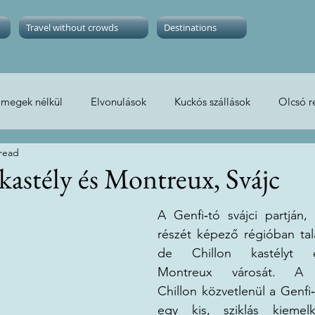
Travel without crowds
Destinations
ömegek nélkül
Elvonulások
Kuckós szállások
Olcsó r
 read
Apartments
Vanlife
Cheap flights
Europe
Asia
kastély és Montreux, Svájc
A Genfi‑tó svájci partján,
részét képező régióban tal
de Chillon kastélyt 
Montreux városát. A
Chillon közvetlenül a Genfi‑
egy kis, sziklás kiemelk