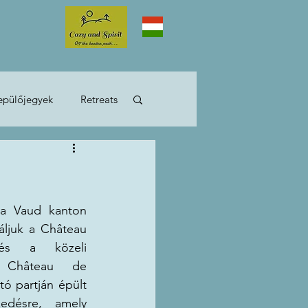
epülőjegyek
Retreats
Lakóautós utazás
 a Vaud kanton 
áljuk a Château 
és a közeli 
 Château de 
tó partján épült 
edésre, amely 