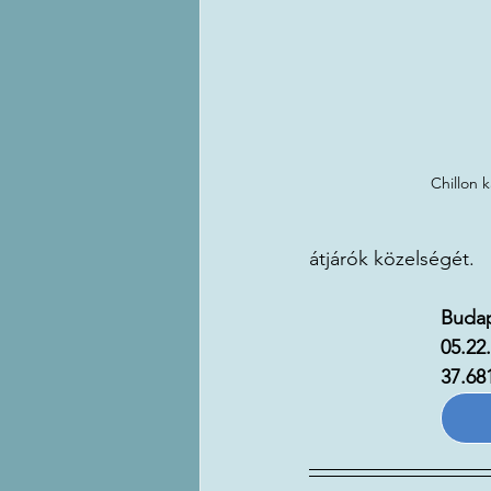
Chillon k
átjárók közelségét. 
Budap
37.68