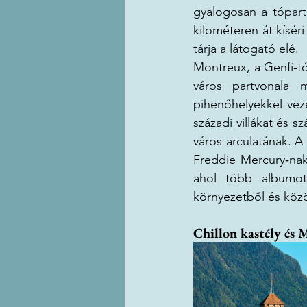
gyalogosan a tóparti
kilométeren át kísér
tárja a látogató elé.
Montreux, a Genfi‑tó
város partvonala 
pihenőhelyekkel veze
századi villákat és 
város arculatának. A
Freddie Mercury‑nak
ahol több albumot 
környezetből és köz
Chillon kastély és