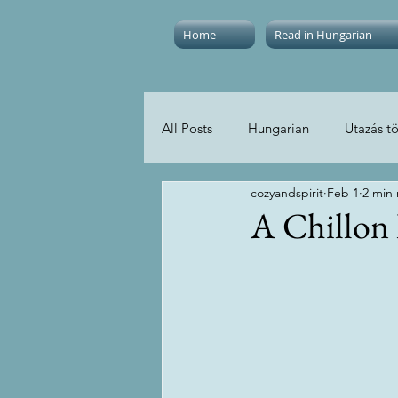
Home
Read in Hungarian
All Posts
Hungarian
Utazás t
cozyandspirit
Feb 1
2 min
Travel without crowds
Cozy 
A Chillon 