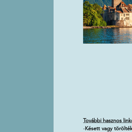
További hasznos link
-
Késett vagy törölték