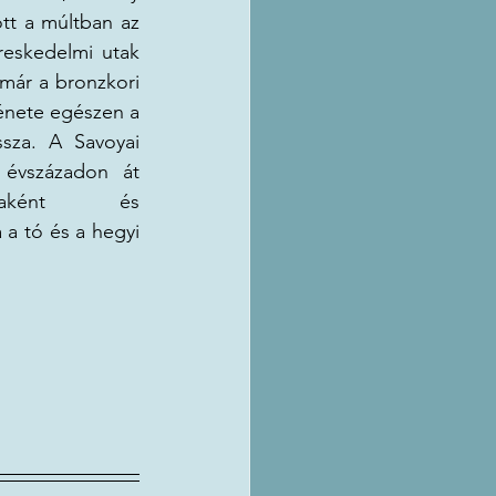
ott a múltban az 
reskedelmi utak 
már a bronzkori 
ténete egészen a 
ssza. A Savoyai 
évszázadon át 
ciaként és 
a tó és a hegyi 