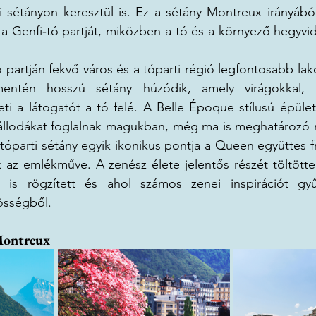
 sétányon keresztül is. Ez a sétány Montreux irányából
i a Genfi‑tó partját, miközben a tó és a környező hegyvi
 partján fekvő város és a tóparti régió legfontosabb lako
mentén hosszú sétány húzódik, amely virágokkal, p
ti a látogatót a tó felé. A Belle Époque stílusú épület
szállodákat foglalnak magukban, még ma is meghatározó r
 tóparti sétány egyik ikonikus pontja a Queen együttes 
 az emlékműve. A zenész élete jelentős részét töltötte
is rögzített és ahol számos zenei inspirációt gyűj
össégből.
 Montreux