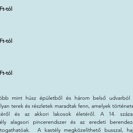
Ft-tól
Ft-tól
Ft-tól
öbb mint húsz épületből és három belső udvarból ál
yan terek és részletek maradtak fenn, amelyek történet
etéről és az akkori lakosok életéről. A 14. száza
ély alagsori pincerendszer és az eredeti berendezé
togathatóak.  A kastély megközelíthető busszal, haj