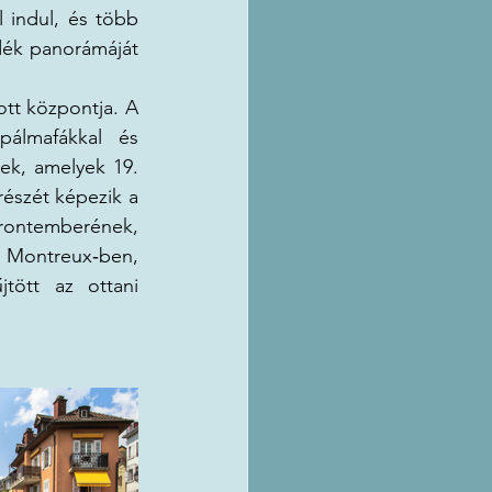
 indul, és több 
dék panorámáját 
tt központja. A 
álmafákkal és 
ek, amelyek 19. 
észét képezik a 
frontemberének, 
 Montreux‑ben, 
tött az ottani 