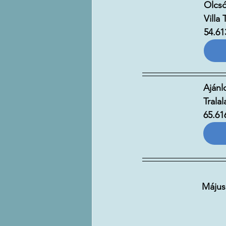
Olcsó
Villa
54.61
Ajánl
Trala
65.616
Május: